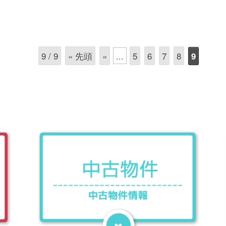
9 / 9
« 先頭
«
...
5
6
7
8
9